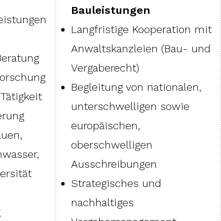
Bauleistungen
eistungen
Langfristige Kooperation mit
Anwaltskanzleien (Bau- und
Beratung
Vergaberecht)
lforschung
Begleitung von nationalen,
Tätigkeit
unterschwelligen sowie
erung
europäischen,
auen,
oberschwelligen
nwasser,
Ausschreibungen
ersität
Strategisches und
nachhaltiges
g