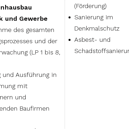
(Förderung)
enhausbau
Sanierung im
ik und Gewerbe
Denkmalschutz
hme des gesamten
Asbest- und
sprozesses und der
Schadstoffsanieru
wachung (LP 1 bis 8,
 und Ausführung in
mung mit
anern und
renden Baufirmen