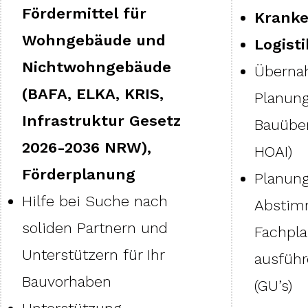
Fördermittel für
Krank
Wohngebäude und
Logist
Nichtwohngebäude
Überna
(BAFA, ELKA, KRIS,
Planung
Infrastruktur Gesetz
Bauüber
2026-2036 NRW),
HOAI)
Förderplanung
Planung
Hilfe bei Suche nach
Abstim
soliden Partnern und
Fachpl
Unterstützern für Ihr
ausfüh
Bauvorhaben
(GU’s)