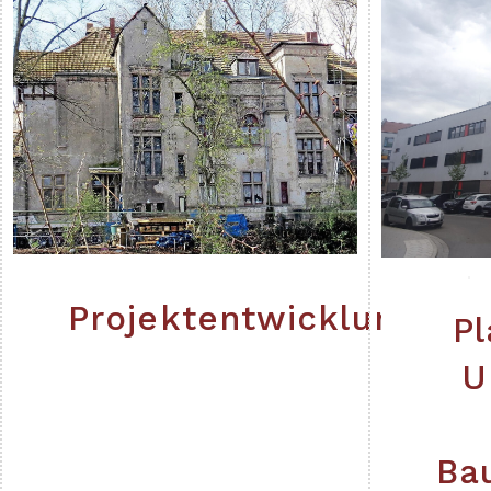
Projektentwicklung
P
U
Ba