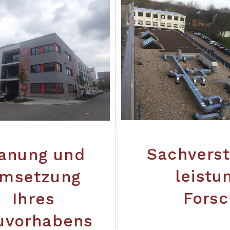
Sachvers
lanung und
leistu
msetzung
Fors
Ihres
uvorhabens