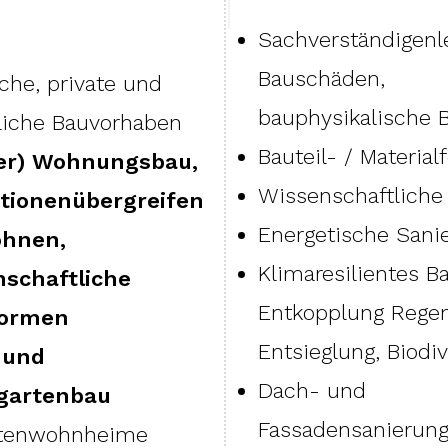
Sachverständigenl
Bauschäden,
iche, private und
bauphysikalische 
liche Bauvorhaben
Bauteil- / Materia
ler) Wohnungsbau,
Wissenschaftliche 
tionenübergreifen
Energetische Sani
ohnen,
Klimaresilientes B
schaftliche
Entkopplung Rege
ormen
Entsieglung, Biodiv
 und
Dach- und
gartenbau
Fassadensanierun
tenwohnheime