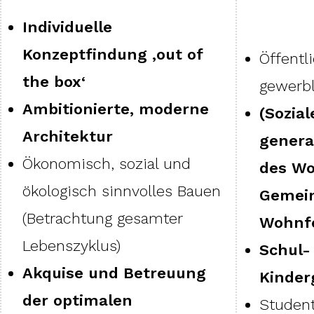
Individuelle
Konzeptfindung ‚out of
Öffentl
the box‘
gewerb
Ambitionierte, moderne
(Sozia
Architektur
genera
Ökonomisch, sozial und
des W
ökologisch sinnvolles Bauen
Gemein
(Betrachtung gesamter
Wohnf
Lebenszyklus)
Schul-
Akquise und Betreuung
Kinder
der optimalen
Studen